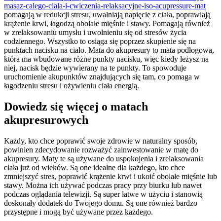
masaz-calego-ciala-i-cwiczenia-relaksacyjne-iso-acupressure-mat
pomagają w redukcji stresu, uwalniają napięcie z ciała, poprawiają
krążenie krwi, łagodzą obolałe mięśnie i stawy. Pomagają również
w zrelaksowaniu umysłu i uwolnieniu się od stresów życia
codziennego. Wszystko to osiąga się poprzez skupienie się na
punktach nacisku na ciało. Mata do akupresury to mata podłogowa,
która ma wbudowane różne punkty nacisku, więc kiedy leżysz na
niej, nacisk będzie wywierany na te punkty. To spowoduje
uruchomienie akupunktów znajdujących się tam, co pomaga w
łagodzeniu stresu i ożywieniu ciała energią.
Dowiedz się więcej o matach
akupresurowych
Każdy, kto chce poprawić swoje zdrowie w naturalny sposób,
powinien zdecydowanie rozważyć zainwestowanie w matę do
akupresury. Maty te są używane do uspokojenia i zrelaksowania
ciała już od wieków. Są one idealne dla każdego, kto chce
zmniejszyć stres, poprawić krążenie krwi i ukoić obolałe mięśnie lub
stawy. Można ich używać podczas pracy przy biurku lub nawet
podczas oglądania telewizji. Są super łatwe w użyciu i stanowią
doskonały dodatek do Twojego domu. Są one również bardzo
przystępne i mogą być używane przez każdego.