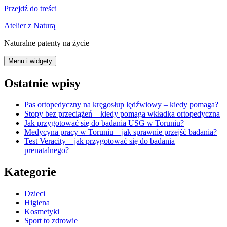
Przejdź do treści
Atelier z Naturą
Naturalne patenty na życie
Menu i widgety
Ostatnie wpisy
Pas ortopedyczny na kręgosłup lędźwiowy – kiedy pomaga?
Stopy bez przeciążeń – kiedy pomaga wkładka ortopedyczna
Jak przygotować się do badania USG w Toruniu?
Medycyna pracy w Toruniu – jak sprawnie przejść badania?
Test Veracity – jak przygotować się do badania
prenatalnego?
Kategorie
Dzieci
Higiena
Kosmetyki
Sport to zdrowie