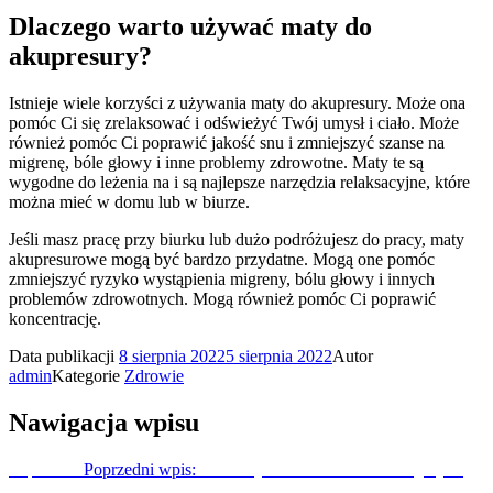
Dlaczego warto używać maty do
akupresury?
Istnieje wiele korzyści z używania maty do akupresury. Może ona
pomóc Ci się zrelaksować i odświeżyć Twój umysł i ciało. Może
również pomóc Ci poprawić jakość snu i zmniejszyć szanse na
migrenę, bóle głowy i inne problemy zdrowotne. Maty te są
wygodne do leżenia na i są najlepsze narzędzia relaksacyjne, które
można mieć w domu lub w biurze.
Jeśli masz pracę przy biurku lub dużo podróżujesz do pracy, maty
akupresurowe mogą być bardzo przydatne. Mogą one pomóc
zmniejszyć ryzyko wystąpienia migreny, bólu głowy i innych
problemów zdrowotnych. Mogą również pomóc Ci poprawić
koncentrację.
Data publikacji
8 sierpnia 2022
5 sierpnia 2022
Autor
admin
Kategorie
Zdrowie
Nawigacja wpisu
Poprzedni
Poprzedni wpis:
Jak leczyć katar środkami dostępnymi
bez recepty?