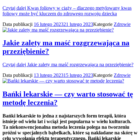
Czytaj dalej
Kwas foliowy w ciąży – dlaczego metylowany kwas
foliowy może być kluczem do zdrowego rozwoju dziecka
Data publikacji
16 lutego 2023
21 lutego 2023
Kategorie
Zdrowie
Jakie zalety ma maść rozgrzewająca na
przeziębienie?
Czytaj dalej
Jakie zalety ma maść rozgrzewająca na przeziębienie?
Data publikacji
13 lutego 2023
15 lutego 2023
Kategorie
Zdrowie
Bańki lekarskie — czy warto stosować tę
metodę leczenia?
Bańki lekarskie to jedna z najstarszych form terapii, która
istnieje od wielu lat i wciąż jest popularna w wielu kulturach.
Ta niekonwencjonalna metoda leczenia polega na tworzeniu
próżni w specjalnych bąbelkach, które są nakładane na skórę w
celu wywołania efektu terapeutycznego. Bańki lekarskie