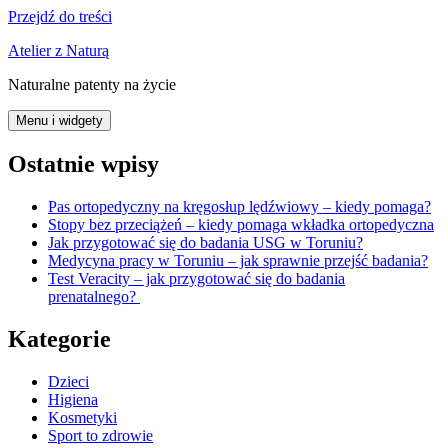
Przejdź do treści
Atelier z Naturą
Naturalne patenty na życie
Menu i widgety
Ostatnie wpisy
Pas ortopedyczny na kręgosłup lędźwiowy – kiedy pomaga?
Stopy bez przeciążeń – kiedy pomaga wkładka ortopedyczna
Jak przygotować się do badania USG w Toruniu?
Medycyna pracy w Toruniu – jak sprawnie przejść badania?
Test Veracity – jak przygotować się do badania
prenatalnego?
Kategorie
Dzieci
Higiena
Kosmetyki
Sport to zdrowie