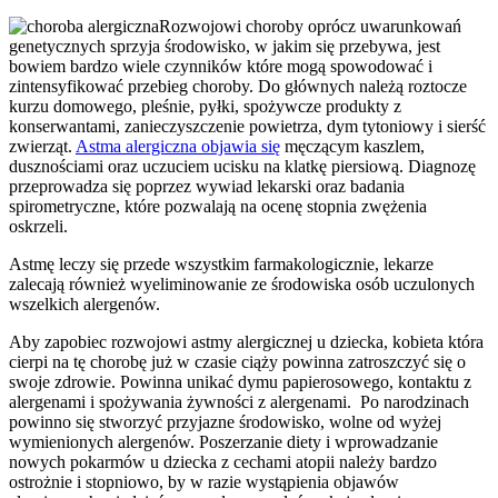
Rozwojowi choroby oprócz uwarunkowań
genetycznych sprzyja środowisko, w jakim się przebywa, jest
bowiem bardzo wiele czynników które mogą spowodować i
zintensyfikować przebieg choroby. Do głównych należą roztocze
kurzu domowego, pleśnie, pyłki, spożywcze produkty z
konserwantami, zanieczyszczenie powietrza, dym tytoniowy i sierść
zwierząt.
Astma alergiczna objawia się
męczącym kaszlem,
dusznościami oraz uczuciem ucisku na klatkę piersiową. Diagnozę
przeprowadza się poprzez wywiad lekarski oraz badania
spirometryczne, które pozwalają na ocenę stopnia zwężenia
oskrzeli.
Astmę leczy się przede wszystkim farmakologicznie, lekarze
zalecają również wyeliminowanie ze środowiska osób uczulonych
wszelkich alergenów.
Aby zapobiec rozwojowi astmy alergicznej u dziecka, kobieta która
cierpi na tę chorobę już w czasie ciąży powinna zatroszczyć się o
swoje zdrowie. Powinna unikać dymu papierosowego, kontaktu z
alergenami i spożywania żywności z alergenami. Po narodzinach
powinno się stworzyć przyjazne środowisko, wolne od wyżej
wymienionych alergenów. Poszerzanie diety i wprowadzanie
nowych pokarmów u dziecka z cechami atopii należy bardzo
ostrożnie i stopniowo, by w razie wystąpienia objawów