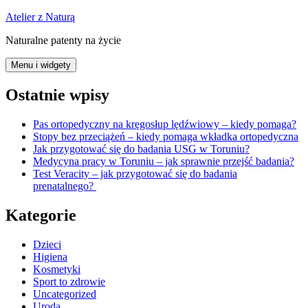
Przejdź
Atelier z Naturą
do
Naturalne patenty na życie
treści
Menu i widgety
Ostatnie wpisy
Pas ortopedyczny na kręgosłup lędźwiowy – kiedy pomaga?
Stopy bez przeciążeń – kiedy pomaga wkładka ortopedyczna
Jak przygotować się do badania USG w Toruniu?
Medycyna pracy w Toruniu – jak sprawnie przejść badania?
Test Veracity – jak przygotować się do badania
prenatalnego?
Kategorie
Dzieci
Higiena
Kosmetyki
Sport to zdrowie
Uncategorized
Uroda