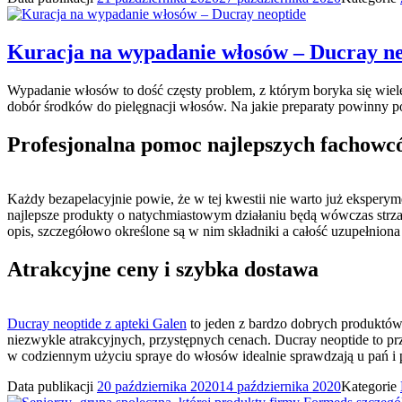
Kuracja na wypadanie włosów – Ducray ne
Wypadanie włosów to dość częsty problem, z którym boryka się wiele
dobór środków do pielęgnacji włosów. Na jakie preparaty powinny pos
Profesjonalna pomoc najlepszych fachowc
Każdy bezapelacyjnie powie, że w tej kwestii nie warto już eksper
najlepsze produkty o natychmiastowym działaniu będą wówczas strzał
opis, szczegółowo określone są w nim składniki a całość uzupełniona
Atrakcyjne ceny i szybka dostawa
Ducray neoptide z apteki Galen
to jeden z bardzo dobrych produktów, 
niezwykle atrakcyjnych, przystępnych cenach. Ducray neoptide to p
w codziennym użyciu spraye do włosów idealnie sprawdzają u pań i 
Data publikacji
20 października 2020
14 października 2020
Kategorie