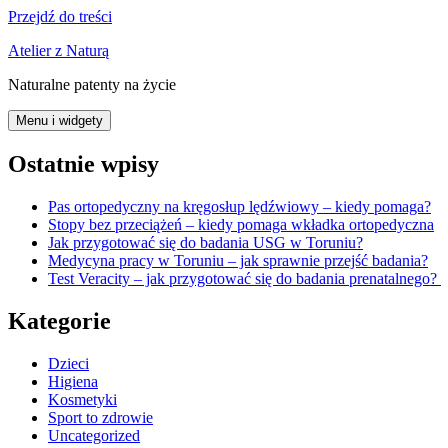
Przejdź do treści
Atelier z Naturą
Naturalne patenty na życie
Menu i widgety
Ostatnie wpisy
Pas ortopedyczny na kręgosłup lędźwiowy – kiedy pomaga?
Stopy bez przeciążeń – kiedy pomaga wkładka ortopedyczna
Jak przygotować się do badania USG w Toruniu?
Medycyna pracy w Toruniu – jak sprawnie przejść badania?
Test Veracity – jak przygotować się do badania prenatalnego?
Kategorie
Dzieci
Higiena
Kosmetyki
Sport to zdrowie
Uncategorized