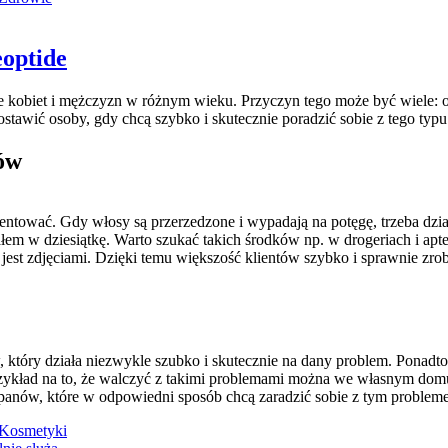
optide
 kobiet i mężczyzn w różnym wieku. Przyczyn tego może być wiele: od
tawić osoby, gdy chcą szybko i skutecznie poradzić sobie z tego typu
ów
ymentować. Gdy włosy są przerzedzone i wypadają na potęgę, trzeba 
em w dziesiątkę. Warto szukać takich środków np. w drogeriach i apt
 jest zdjęciami. Dzięki temu większość klientów szybko i sprawnie zrob
który działa niezwykle szubko i skutecznie na dany problem. Ponadto, 
rzykład na to, że walczyć z takimi problemami można we własnym dom
panów, które w odpowiedni sposób chcą zaradzić sobie z tym problem
Kosmetyki