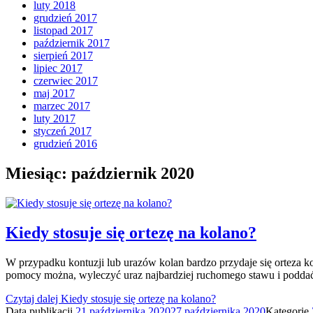
luty 2018
grudzień 2017
listopad 2017
październik 2017
sierpień 2017
lipiec 2017
czerwiec 2017
maj 2017
marzec 2017
luty 2017
styczeń 2017
grudzień 2016
Miesiąc:
październik 2020
Kiedy stosuje się ortezę na kolano?
W przypadku kontuzji lub urazów kolan bardzo przydaje się orteza ko
pomocy można, wyleczyć uraz najbardziej ruchomego stawu i poddać
Czytaj dalej
Kiedy stosuje się ortezę na kolano?
Data publikacji
21 października 2020
27 października 2020
Kategorie