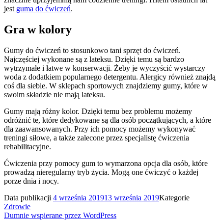
jest
guma do ćwiczeń
.
Gra w kolory
Gumy do ćwiczeń to stosunkowo tani sprzęt do ćwiczeń.
Najczęściej wykonane są z lateksu. Dzięki temu są bardzo
wytrzymałe i łatwe w konserwacji. Żeby je wyczyścić wystarczy
woda z dodatkiem popularnego detergentu. Alergicy również znajdą
coś dla siebie. W sklepach sportowych znajdziemy gumy, które w
swoim składzie nie mają lateksu.
Gumy mają różny kolor. Dzięki temu bez problemu możemy
odróżnić te, które dedykowane są dla osób początkujących, a które
dla zaawansowanych. Przy ich pomocy możemy wykonywać
treningi siłowe, a także zalecone przez specjalistę ćwiczenia
rehabilitacyjne.
Ćwiczenia przy pomocy gum to wymarzona opcja dla osób, które
prowadzą nieregularny tryb życia. Mogą one ćwiczyć o każdej
porze dnia i nocy.
Data publikacji
4 września 2019
13 września 2019
Kategorie
Zdrowie
Dumnie wspierane przez WordPress