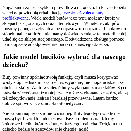
Najważniejsza jest szybka i prawidłowa diagnoza. Lekarz ortopeda
zaleci odpowiednią rehabilitację,
często też zaleca buty
profilaktyczne
. Wiele modeli butów tego typu możemy kupić w
sklepach stacjonarnych oraz internetowych. W trakcie zakupów
musimy pamiętać żeby idealnie dopasować do rozmiar bucików do
stópek malucha. Jeżeli nie mamy doświadczenia w tej materii lepiej
udać się do sklepu stacjonarnego. Doświadczona obsługa pomoże
nam dopasować odpowiednie buciki dla naszego dziecka.
Jakie model bucików wybrać dla naszego
dziecka?
Buty powinny spełniać swoją funkcję, czyli musza korygować
wady stóp. Jednak musza być też wygodne, nie mogą uciskać czy
obcierać skóry. Warto wybierać buty wykonane z materiałów. Są co
prawda zdecydowanie mniej trwałe niż te wykonane ze skóry, ale są
też zdecydowanie lżejsze i bardziej przewiewne. Latam bardzo
dobrze sprawdzą się sandałki ortopedyczne.
Nie zapominajmy o stronie wizualnej. Buty tego typu wcale nie
muszą być brzydkie i nieciekawe. Bez problemu znajdziemy
kolorowe buciki, które zachwycą każdego malucha. Dzięki temu
dziecko będzie je zdecydowanie chętniej nosić.