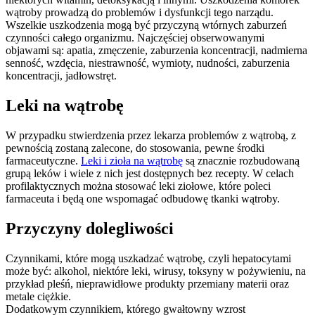
wątroby prowadzą do problemów i dysfunkcji tego narządu.
Wszelkie uszkodzenia mogą być przyczyną wtórnych zaburzeń
czynności całego organizmu. Najczęściej obserwowanymi
objawami są: apatia, zmęczenie, zaburzenia koncentracji, nadmierna
senność, wzdęcia, niestrawność, wymioty, nudności, zaburzenia
koncentracji, jadłowstręt.
Leki na wątrobę
W przypadku stwierdzenia przez lekarza problemów z wątrobą, z
pewnością zostaną zalecone, do stosowania, pewne środki
farmaceutyczne.
Leki i zioła na wątrobę
są znacznie rozbudowaną
grupą leków i wiele z nich jest dostępnych bez recepty. W celach
profilaktycznych można stosować leki ziołowe, które poleci
farmaceuta i będą one wspomagać odbudowę tkanki wątroby.
Przyczyny dolegliwości
Czynnikami, które mogą uszkadzać wątrobę, czyli hepatocytami
może być: alkohol, niektóre leki, wirusy, toksyny w pożywieniu, na
przykład pleśń, nieprawidłowe produkty przemiany materii oraz
metale ciężkie.
Dodatkowym czynnikiem, którego gwałtowny wzrost