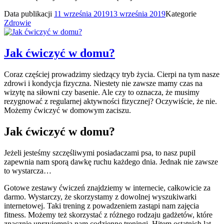
Data publikacji
11 września 2019
13 września 2019
Kategorie
Zdrowie
Jak ćwiczyć w domu?
Coraz częściej prowadzimy siedzący tryb życia. Cierpi na tym nasze
zdrowi i kondycja fizyczna. Niestety nie zawsze mamy czas na
wizytę na siłowni czy basenie. Ale czy to oznacza, że musimy
rezygnować z regularnej aktywności fizycznej? Oczywiście, że nie.
Możemy ćwiczyć w domowym zaciszu.
Jak ćwiczyć w domu?
Jeżeli jesteśmy szczęśliwymi posiadaczami psa, to nasz pupil
zapewnia nam sporą dawkę ruchu każdego dnia. Jednak nie zawsze
to wystarcza…
Gotowe zestawy ćwiczeń znajdziemy w internecie, całkowicie za
darmo. Wystarczy, że skorzystamy z dowolnej wyszukiwarki
internetowej. Taki trening z powadzeniem zastąpi nam zajęcia
fitness. Możemy też skorzystać z różnego rodzaju gadżetów, które
znacznie uprzyjemnią nam codzienne treningi. Hitem ostatnich lat