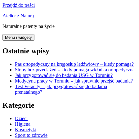
Przejdź do treści
Atelier z Naturą
Naturalne patenty na życie
Menu i widgety
Ostatnie wpisy
Pas ortopedyczny na kręgosłup lędźwiowy – kiedy pomaga?
Stopy bez przeciążeń – kiedy pomaga wkładka ortopedyczna
Jak przygotować się do badania USG w Toruniu?
Medycyna pracy w Toruniu – jak sprawnie przejść badania?
Test Veracity – jak przygotować się do badania
prenatalnego?
Kategorie
Dzieci
Higiena
Kosmetyki
Sport to zdrowie