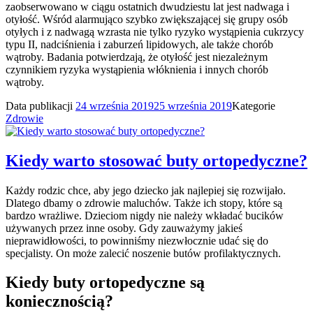
zaobserwowano w ciągu ostatnich dwudziestu lat jest nadwaga i
otyłość. Wśród alarmująco szybko zwiększającej się grupy osób
otyłych i z nadwagą wzrasta nie tylko ryzyko wystąpienia cukrzycy
typu II, nadciśnienia i zaburzeń lipidowych, ale także chorób
wątroby. Badania potwierdzają, że otyłość jest niezależnym
czynnikiem ryzyka wystąpienia włóknienia i innych chorób
wątroby.
Data publikacji
24 września 2019
25 września 2019
Kategorie
Zdrowie
Kiedy warto stosować buty ortopedyczne?
Każdy rodzic chce, aby jego dziecko jak najlepiej się rozwijało.
Dlatego dbamy o zdrowie maluchów. Także ich stopy, które są
bardzo wrażliwe. Dzieciom nigdy nie należy wkładać bucików
używanych przez inne osoby. Gdy zauważymy jakieś
nieprawidłowości, to powinniśmy niezwłocznie udać się do
specjalisty. On może zalecić noszenie butów profilaktycznych.
Kiedy buty ortopedyczne są
koniecznością?