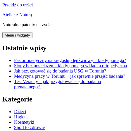
Przejdź do treści
Atelier z Naturą
Naturalne patenty na życie
Menu i widgety
Ostatnie wpisy
Pas ortopedyczny na kręgosłup lędźwiowy – kiedy pomaga?
Stopy bez przeciążeń – kiedy pomaga wkładka ortopedyczna
Jak przygotować się do badania USG w Toruniu?
Medycyna pracy w Toruniu – jak sprawnie przejść badania?
Test Veracity – jak przygotować się do badania
prenatalnego?
Kategorie
Dzieci
Higiena
Kosmetyki
Sport to zdrowie