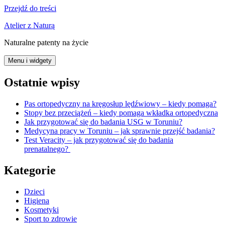
Przejdź do treści
Atelier z Naturą
Naturalne patenty na życie
Menu i widgety
Ostatnie wpisy
Pas ortopedyczny na kręgosłup lędźwiowy – kiedy pomaga?
Stopy bez przeciążeń – kiedy pomaga wkładka ortopedyczna
Jak przygotować się do badania USG w Toruniu?
Medycyna pracy w Toruniu – jak sprawnie przejść badania?
Test Veracity – jak przygotować się do badania
prenatalnego?
Kategorie
Dzieci
Higiena
Kosmetyki
Sport to zdrowie