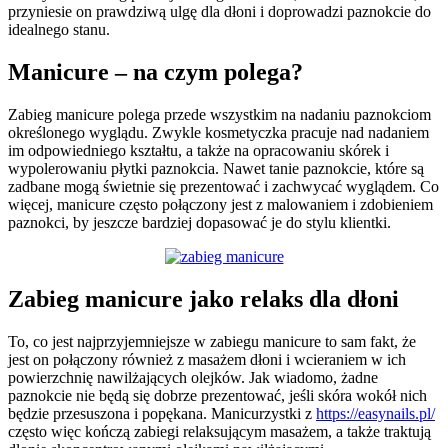
przyniesie on prawdziwą ulgę dla dłoni i doprowadzi paznokcie do
idealnego stanu.
Manicure – na czym polega?
Zabieg manicure polega przede wszystkim na nadaniu paznokciom
określonego wyglądu. Zwykle kosmetyczka pracuje nad nadaniem
im odpowiedniego kształtu, a także na opracowaniu skórek i
wypolerowaniu płytki paznokcia. Nawet tanie paznokcie, które są
zadbane mogą świetnie się prezentować i zachwycać wyglądem. Co
więcej, manicure często połączony jest z malowaniem i zdobieniem
paznokci, by jeszcze bardziej dopasować je do stylu klientki.
Zabieg manicure jako relaks dla dłoni
To, co jest najprzyjemniejsze w zabiegu manicure to sam fakt, że
jest on połączony również z masażem dłoni i wcieraniem w ich
powierzchnię nawilżających olejków. Jak wiadomo, żadne
paznokcie nie będą się dobrze prezentować, jeśli skóra wokół nich
będzie przesuszona i popękana. Manicurzystki z
https://easynails.pl/
często więc kończą zabiegi relaksującym masażem, a także traktują