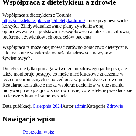
Współpraca z dietetykiem a zdrowie
Współpraca z dietetykiem z Torunia
https://naszlekarz.pl/usluga/dietetyka-torun/
może przynieść wiele
korzyści. Zindywidualizowane plany żywieniowe są
opracowywane na podstawie szczegółowych analiz stanu zdrowia,
preferencji żywieniowych oraz celów pacjenta.
Współpraca ta może obejmować zarówno doradztwo dietetyczne,
jak i wsparcie w zakresie wdrażania zdrowych nawyków
żywieniowych.
Dietetyk nie tylko pomaga w tworzeniu zdrowego jadłospisu, ale
także monitoruje postępy, co może mieć kluczowe znaczenie w
leczeniu chronicznych schorzeń oraz w profilaktyce zdrowotnej.
Regularne konsultacje mogą wspierać pacjentów w utrzymaniu
motywacji i adaptacji do zmian w diecie, co w efekcie przekłada się
na lepsze zdrowie i samopoczucie.
Data publikacji
6 sierpnia 2024
Autor
admin
Kategorie
Zdrowie
Nawigacja wpisu
Poprzedni
Poprzedni wpis:
Ważność regularnych wizyt u kardiologa