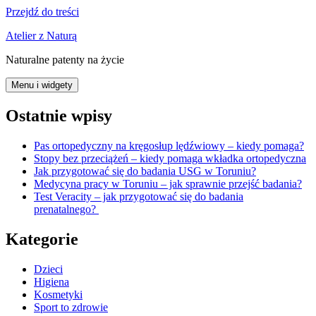
Przejdź do treści
Atelier z Naturą
Naturalne patenty na życie
Menu i widgety
Ostatnie wpisy
Pas ortopedyczny na kręgosłup lędźwiowy – kiedy pomaga?
Stopy bez przeciążeń – kiedy pomaga wkładka ortopedyczna
Jak przygotować się do badania USG w Toruniu?
Medycyna pracy w Toruniu – jak sprawnie przejść badania?
Test Veracity – jak przygotować się do badania
prenatalnego?
Kategorie
Dzieci
Higiena
Kosmetyki
Sport to zdrowie