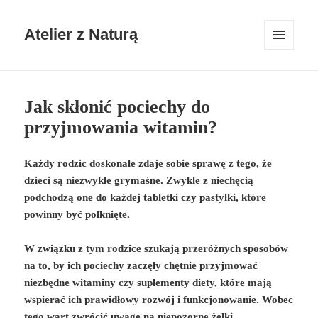
Atelier z Naturą
MENU
I
WIDGETY
Jak skłonić pociechy do
przyjmowania witamin?
Każdy rodzic doskonale zdaje sobie sprawę z tego, że
dzieci są niezwykle grymaśne. Zwykle z niechęcią
podchodzą one do każdej tabletki czy pastylki, które
powinny być połknięte.
W związku z tym rodzice szukają przeróżnych sposobów
na to, by ich pociechy zaczęły chętnie przyjmować
niezbędne witaminy czy suplementy diety, które mają
wspierać ich prawidłowy rozwój i funkcjonowanie. Wobec
tego wart zwrócić uwagę na niepozorne żelki