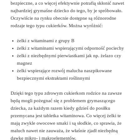
bezpieczne, a co więcej efektywnie potrafią skłonić nawet
najbardziej grymaśne dziecko do tego, by je spróbowało.
Oczywiście na rynku obecnie dostępne są różnorodne
rodzaje tego typu cukierków. Można wyróżnić:
żelki z witaminami z grupy B
żelki z witaminami wspierającymi odporność pociechy
żelki z niezbędnymi pierwiastkami jak np. żelazo czy
magnez
żelki wspierające rozwój malucha naszpikowane
bezpiecznymi ekstraktami roślinnymi
Dzięki tego typu zdrowym cukierkom rodzice na zawsze
będą mogli pożegnać się z problemem grymaszącego
dziecka, za każdym razem kiedy gdzieś do posiłku
przemycana jest tabletka witaminowa. Co więcej żelki te
mają zwykle owocowe smaki i są słodkie, co sprawia, że
maluch nawet nie zauważa, że właśnie zjadł niezbędną
dawkę mikro- i makroelementów.