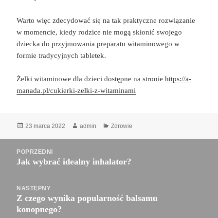
Warto więc zdecydować się na tak praktyczne rozwiązanie
w momencie, kiedy rodzice nie mogą skłonić swojego
dziecka do przyjmowania preparatu witaminowego w
formie tradycyjnych tabletek.
Żelki witaminowe dla dzieci dostępne na stronie
https://a-
manada.pl/cukierki-zelki-z-witaminami
Data
Autor
Kategorie
23 marca 2022
admin
Zdrowie
publikacji
Nawigacja
POPRZEDNI
wpisu
Jak wybrać idealny inhalator?
Poprzedni
wpis:
NASTĘPNY
Z czego wynika popularność balsamu
Następny
konopnego?
wpis: