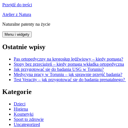
Przejdź do treści
Atelier z Naturą
Naturalne patenty na życie
Menu i widgety
Ostatnie wpisy
Pas ortopedyczny na kręgosłup lędźwiowy – kiedy pomaga?
Stopy bez przeciążeń – kiedy pomaga wkładka ortopedyczna
Jak przygotować się do badania USG w Toruniu?
Medycyna pracy w Toruniu – jak sprawnie przejść badania?
Test Veracity – jak przygotować się do badania prenatalnego?
Kategorie
Dzieci
Higiena
Kosmetyki
Sport to zdrowie
Uncategorized